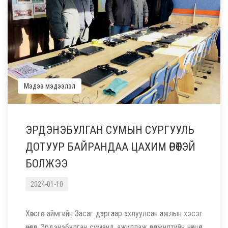
Мэдээ мэдээлэл
ЭРДЭНЭБУЛГАН СУМЫН СУРГУУЛЬ
ДОТУУР БАЙРАНДАА ЦАХИМ ӨРӨӨТЭЙ
БОЛЖЭЭ
2024-01-10
Хөвсгөл аймгийн Засаг даргаар ахлуулсан ажлын хэсэг
өнөөдөр Эрдэнэбулган суманд ажиллаж өвөлжилтийн нөхцөл