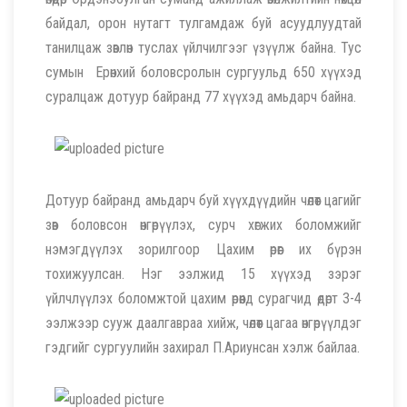
байдал, орон нутагт тулгамдаж буй асуудлуудтай
танилцаж зөвлөн туслах үйлчилгээг үзүүлж байна. Тус
сумын Ерөнхий боловсролын сургуульд 650 хүүхэд
суралцаж дотуур байранд 77 хүүхэд амьдарч байна.
Дотуур байранд амьдарч буй хүүхдүүдийн чөлөөт цагийг
зөв боловсон өнгөрүүлэх, сурч хөгжих боломжийг
нэмэгдүүлэх зорилгоор Цахим өрөөг их бүрэн
тохижуулсан. Нэг ээлжид 15 хүүхэд зэрэг
үйлчлүүлэх боломжтой цахим өрөөнд сурагчид өдөрт 3-4
ээлжээр сууж даалгавраа хийж, чөлөөт цагаа өнгөрүүлдэг
гэдгийг сургуулийн захирал П.Ариунсан хэлж байлаа.