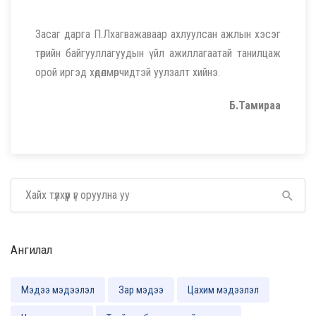
Засаг дарга П.Лхагважаваар ахлуулсан ажлын хэсэг
төрийн байгууллагуудын үйл ажиллагаатай танилцаж
орой иргэд хөдөлмөрчидтэй уулзалт хийнэ.
Б.Тамираа
Ангилал
Мэдээ мэдээлэл
Зар мэдээ
Цахим мэдээлэл