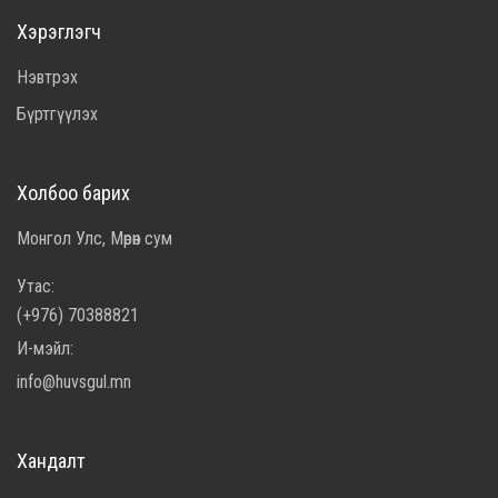
Хэрэглэгч
Нэвтрэх
Бүртгүүлэх
Холбоо барих
Монгол Улс, Мөрөн сум
Утас:
(+976) 70388821
И-мэйл:
info@huvsgul.mn
Хандалт