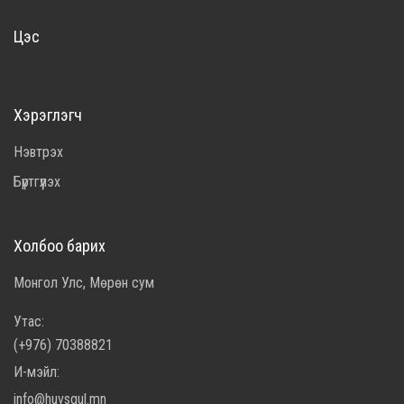
Цэс
Хэрэглэгч
Нэвтрэх
Бүртгүүлэх
Холбоо барих
Монгол Улс, Мөрөн сум
Утас:
(+976) 70388821
И-мэйл:
info@huvsgul.mn