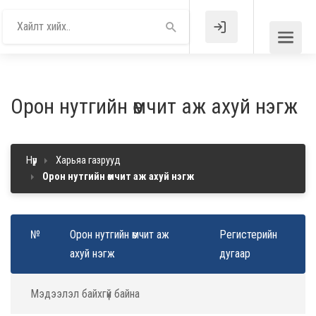
Орон нутгийн өмчит аж ахуй нэгж
Нүүр
Харьяа газрууд
Орон нутгийн өмчит аж ахуй нэгж
№
Орон нутгийн өмчит аж
Регистерийн
ахуй нэгж
дугаар
Мэдээлэл байхгүй байна