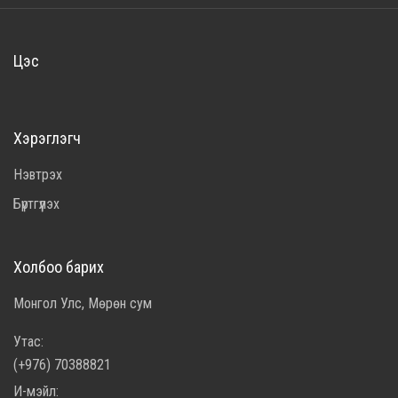
Цэс
Хэрэглэгч
Нэвтрэх
Бүртгүүлэх
Холбоо барих
Монгол Улс, Мөрөн сум
Утас:
(+976) 70388821
И-мэйл: