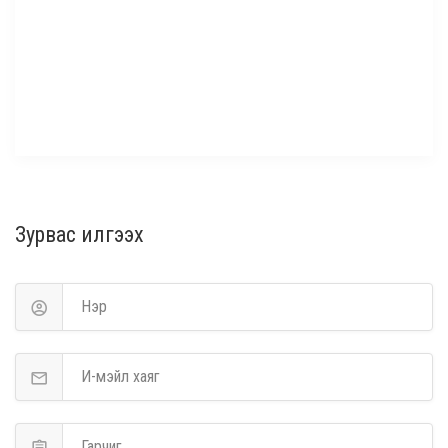
Зурвас илгээх