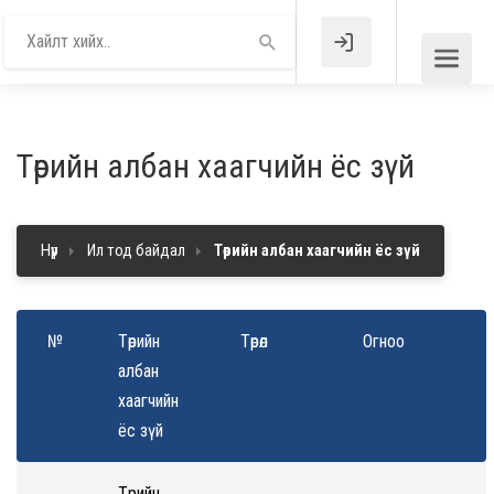
Төрийн албан хаагчийн ёс зүй
Нүүр
Ил тод байдал
Төрийн албан хаагчийн ёс зүй
№
Төрийн
Төрөл
Огноо
албан
хаагчийн
ёс зүй
Төрийн