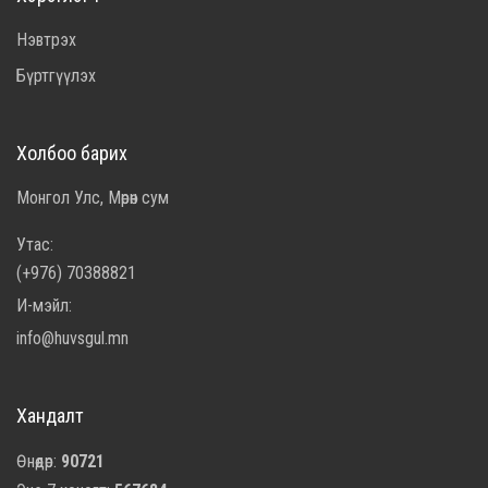
Нэвтрэх
Бүртгүүлэх
Холбоо барих
Монгол Улс, Мөрөн сум
Утас:
(+976) 70388821
И-мэйл:
info@huvsgul.mn
Хандалт
Өнөөдөр:
90721