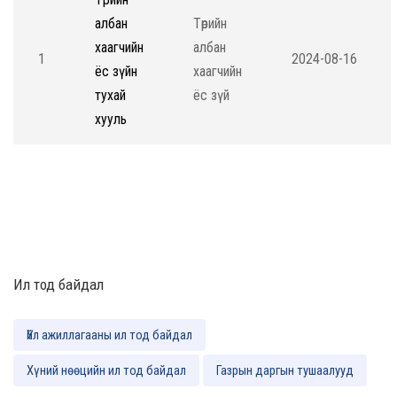
албан
Төрийн
хаагчийн
албан
1
2024-08-16
ёс зүйн
хаагчийн
тухай
ёс зүй
хууль
Ил тод байдал
Үйл ажиллагааны ил тод байдал
Хүний нөөцийн ил тод байдал
Газрын даргын тушаалууд